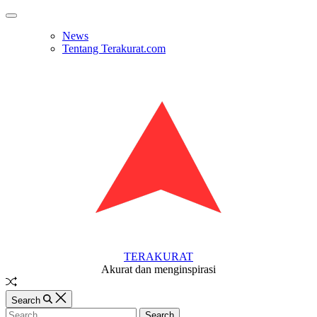
Skip
Off
to
Canvas
News
content
Tentang Terakurat.com
TERAKURAT
Akurat dan menginspirasi
Random
Article
Search
Search