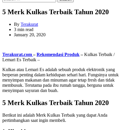
for:
5 Merk Kulkas Terbaik Tahun 2020
By
Terakurat
Estimated
3 min read
read
January 20, 2020
time
Terakurat.com
–
Rekomendasi Produk
–
Kulkas Terbaik /
Lemari Es Terbaik –
Kulkas atau Lemari Es adalah sebuah produk elektronik yang
berperan penting dalam kehidupan sehari hari. Fungsinya untuk
menyimpan makanan dan minuman agar tetap fresh dan tidak
membusuk. Terutama pada ibu rumah tangga, berguna untuk
menyimpan sayuran dan buah.
5 Merk Kulkas Terbaik Tahun 2020
Berikut ini adalah Merk Kulkas Terbaik yang dapat Anda
pertimbangkan saat ingin membeli.