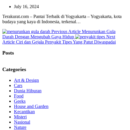
July 16, 2024
Terakurat.com – Pantai Terbaik di Yogyakarta – Yogyakarta, kota
budaya yang kaya di Indonesia, terkenal…
Previous
Previous Article
Menurunkan Gula
Post:
Darah Dengan Mengubah Gaya Hidup
Next
Next
Article
Ciri dan Gejala Penyakit Tipes Yang Patut Diwaspadai
Post:
Posts
Categories
Art & Design
Cars
Dunia Hiburan
Food
Geeks
House and Garden
Kecantikan
Misteri
Nasional
Nature