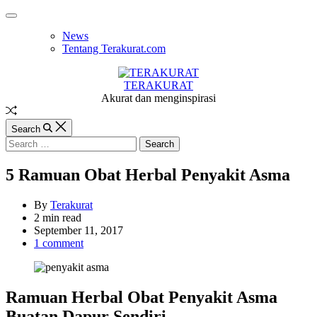
Skip
Off
to
Canvas
News
content
Tentang Terakurat.com
TERAKURAT
Akurat dan menginspirasi
Random
Article
Search
Search
for:
5 Ramuan Obat Herbal Penyakit Asma
By
Terakurat
Estimated
2 min read
read
September 11, 2017
time
1 comment
Ramuan Herbal Obat Penyakit Asma
Buatan Dapur Sendiri