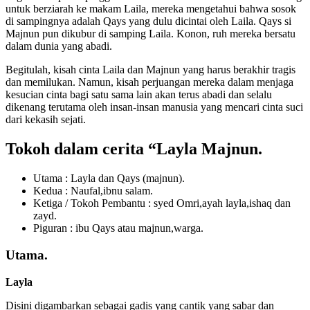
untuk berziarah ke makam Laila, mereka mengetahui bahwa sosok
di sampingnya adalah Qays yang dulu dicintai oleh Laila. Qays si
Majnun pun dikubur di samping Laila. Konon, ruh mereka bersatu
dalam dunia yang abadi.
Begitulah, kisah cinta Laila dan Majnun yang harus berakhir tragis
dan memilukan. Namun, kisah perjuangan mereka dalam menjaga
kesucian cinta bagi satu sama lain akan terus abadi dan selalu
dikenang terutama oleh insan-insan manusia yang mencari cinta suci
dari kekasih sejati.
Tokoh dalam cerita “Layla Majnun.
Utama : Layla dan Qays (majnun).
Kedua : Naufal,ibnu salam.
Ketiga / Tokoh Pembantu : syed Omri,ayah layla,ishaq dan
zayd.
Piguran : ibu Qays atau majnun,warga.
Utama.
Layla
Disini digambarkan sebagai gadis yang cantik yang sabar dan