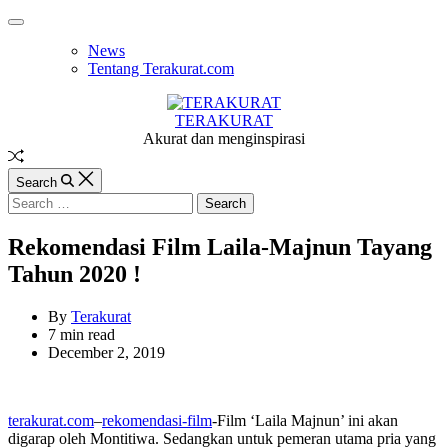
Skip
Off
to
Canvas
News
content
Tentang Terakurat.com
TERAKURAT
Akurat dan menginspirasi
Random
Article
Search
Search
for:
Rekomendasi Film Laila-Majnun Tayang
Tahun 2020 !
By
Terakurat
Estimated
7 min read
read
December 2, 2019
time
terakurat.com
–
rekomendasi-film
-Film ‘Laila Majnun’ ini akan
digarap oleh Montitiwa. Sedangkan untuk pemeran utama pria yang