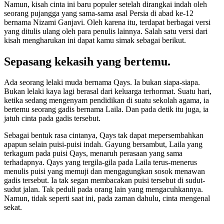
Namun, kisah cinta ini baru populer setelah dirangkai indah oleh
seorang pujangga yang sama-sama asal Persia di abad ke-12
bernama Nizami Ganjavi. Oleh karena itu, terdapat berbagai versi
yang ditulis ulang oleh para penulis lainnya. Salah satu versi dari
kisah mengharukan ini dapat kamu simak sebagai berikut.
Sepasang kekasih yang bertemu.
Ada seorang lelaki muda bernama Qays. Ia bukan siapa-siapa.
Bukan lelaki kaya lagi berasal dari keluarga terhormat. Suatu hari,
ketika sedang mengenyam pendidikan di suatu sekolah agama, ia
bertemu seorang gadis bernama Laila. Dan pada detik itu juga, ia
jatuh cinta pada gadis tersebut.
Sebagai bentuk rasa cintanya, Qays tak dapat mepersembahkan
apapun selain puisi-puisi indah. Gayung bersambut, Laila yang
terkagum pada puisi Qays, menaruh perasaan yang sama
terhadapnya. Qays yang tergila-gila pada Laila terus-menerus
menulis puisi yang memuji dan mengagungkan sosok menawan
gadis tersebut. Ia tak segan membacakan puisi tersebut di sudut-
sudut jalan. Tak peduli pada orang lain yang mengacuhkannya.
Namun, tidak seperti saat ini, pada zaman dahulu, cinta mengenal
sekat.