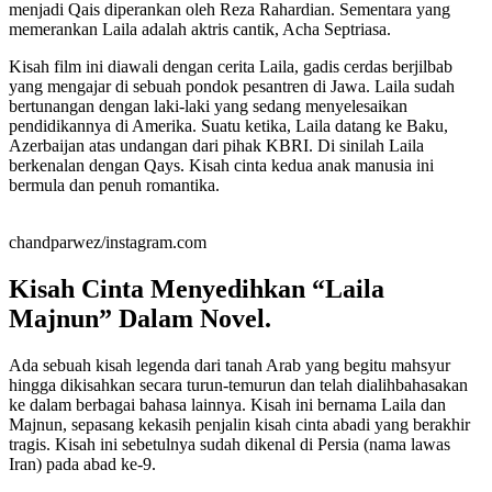
menjadi Qais diperankan oleh Reza Rahardian. Sementara yang
memerankan Laila adalah aktris cantik, Acha Septriasa.
Kisah film ini diawali dengan cerita Laila, gadis cerdas berjilbab
yang mengajar di sebuah pondok pesantren di Jawa. Laila sudah
bertunangan dengan laki-laki yang sedang menyelesaikan
pendidikannya di Amerika. Suatu ketika, Laila datang ke Baku,
Azerbaijan atas undangan dari pihak KBRI. Di sinilah Laila
berkenalan dengan Qays. Kisah cinta kedua anak manusia ini
bermula dan penuh romantika.
chandparwez/instagram.com
Kisah Cinta Menyedihkan “Laila
Majnun” Dalam Novel.
Ada sebuah kisah legenda dari tanah Arab yang begitu mahsyur
hingga dikisahkan secara turun-temurun dan telah dialihbahasakan
ke dalam berbagai bahasa lainnya. Kisah ini bernama Laila dan
Majnun, sepasang kekasih penjalin kisah cinta abadi yang berakhir
tragis. Kisah ini sebetulnya sudah dikenal di Persia (nama lawas
Iran) pada abad ke-9.