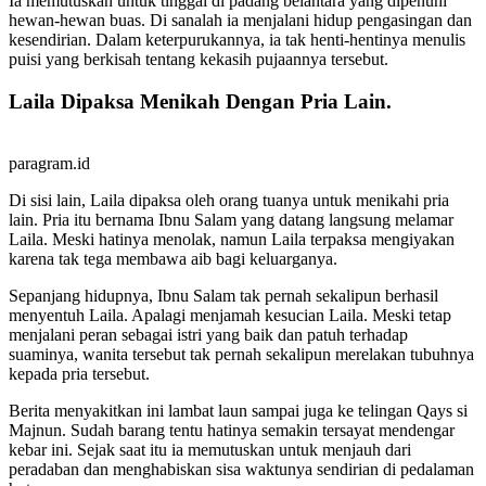
Ia memutuskan untuk tinggal di padang belantara yang dipenuhi
hewan-hewan buas. Di sanalah ia menjalani hidup pengasingan dan
kesendirian. Dalam keterpurukannya, ia tak henti-hentinya menulis
puisi yang berkisah tentang kekasih pujaannya tersebut.
Laila Dipaksa Menikah Dengan Pria Lain.
paragram.id
Di sisi lain, Laila dipaksa oleh orang tuanya untuk menikahi pria
lain. Pria itu bernama Ibnu Salam yang datang langsung melamar
Laila. Meski hatinya menolak, namun Laila terpaksa mengiyakan
karena tak tega membawa aib bagi keluarganya.
Sepanjang hidupnya, Ibnu Salam tak pernah sekalipun berhasil
menyentuh Laila. Apalagi menjamah kesucian Laila. Meski tetap
menjalani peran sebagai istri yang baik dan patuh terhadap
suaminya, wanita tersebut tak pernah sekalipun merelakan tubuhnya
kepada pria tersebut.
Berita menyakitkan ini lambat laun sampai juga ke telingan Qays si
Majnun. Sudah barang tentu hatinya semakin tersayat mendengar
kebar ini. Sejak saat itu ia memutuskan untuk menjauh dari
peradaban dan menghabiskan sisa waktunya sendirian di pedalaman