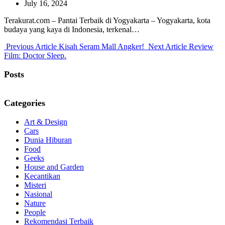
July 16, 2024
Terakurat.com – Pantai Terbaik di Yogyakarta – Yogyakarta, kota
budaya yang kaya di Indonesia, terkenal…
Previous
Next
Previous Article
Kisah Seram Mall Angker!
Next Article
Review
Post:
Post:
Film: Doctor Sleep.
Posts
Categories
Art & Design
Cars
Dunia Hiburan
Food
Geeks
House and Garden
Kecantikan
Misteri
Nasional
Nature
People
Rekomendasi Terbaik