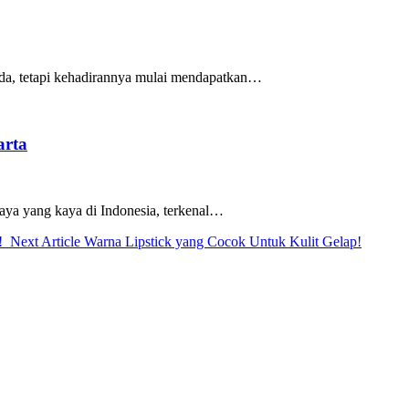
uda, tetapi kehadirannya mulai mendapatkan…
arta
daya yang kaya di Indonesia, terkenal…
Next
!
Next Article
Warna Lipstick yang Cocok Untuk Kulit Gelap!
Post: