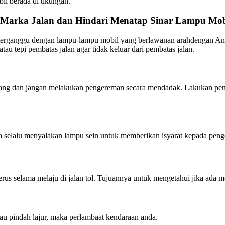
il berada di tikungan.
Marka Jalan dan Hindari Menatap Sinar Lampu Mobi
rganggu dengan lampu-lampu mobil yang berlawanan arahdengan Anda.
u tepi pembatas jalan agar tidak keluar dari pembatas jalan.
tenang dan jangan melakukan pengereman secara mendadak. Lakukan pe
pa selalu menyalakan lampu sein untuk memberikan isyarat kepada peng
rus selama melaju di jalan tol. Tujuannya untuk mengetahui jika ada m
au pindah lajur, maka perlambaat kendaraan anda.