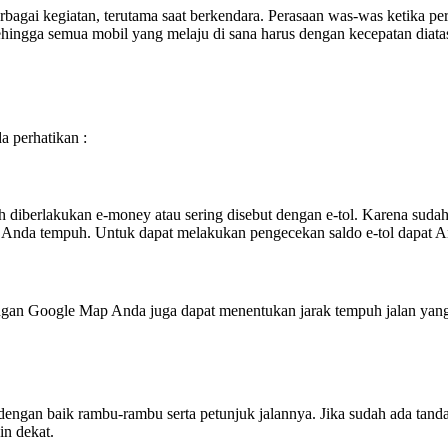
berbagai kegiatan, terutama saat berkendara. Perasaan was-was ketika pe
hingga semua mobil yang melaju di sana harus dengan kecepatan diatas r
a perhatikan :
iberlakukan e-money atau sering disebut dengan e-tol. Karena sudah t
 Anda tempuh. Untuk dapat melakukan pengecekan saldo e-tol dapat An
n Google Map Anda juga dapat menentukan jarak tempuh jalan yang ak
kan dengan baik rambu-rambu serta petunjuk jalannya. Jika sudah ada t
in dekat.