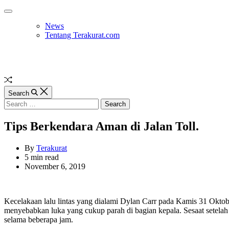
Skip
Off
to
Canvas
News
content
Tentang Terakurat.com
Random
Article
Search
Search
for:
Tips Berkendara Aman di Jalan Toll.
By
Terakurat
Estimated
5 min read
read
November 6, 2019
time
Kecelakaan lalu lintas yang dialami Dylan Carr pada Kamis 31 Oktobe
menyebabkan luka yang cukup parah di bagian kepala. Sesaat setela
selama beberapa jam.