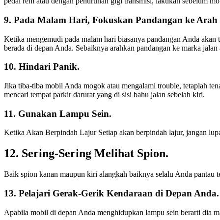
pedal rem atau dengan penurunan gigi transmisi, lakukan sebelum mob
9. Pada Malam Hari, Fokuskan Pandangan ke Arah 
Ketika mengemudi pada malam hari biasanya pandangan Anda akan te
berada di depan Anda. Sebaiknya arahkan pandangan ke marka jalan ata
10. Hindari Panik.
Jika tiba-tiba mobil Anda mogok atau mengalami trouble, tetaplah 
mencari tempat parkir darurat yang di sisi bahu jalan sebelah kiri.
11. Gunakan Lampu Sein.
Ketika Akan Berpindah Lajur Setiap akan berpindah lajur, jangan lu
12. Sering-Sering Melihat Spion.
Baik spion kanan maupun kiri alangkah baiknya selalu Anda pantau te
13. Pelajari Gerak-Gerik Kendaraan di Depan Anda.
Apabila mobil di depan Anda menghidupkan lampu sein berarti dia m