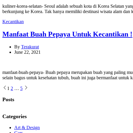
kuliner-korea-selatan- Seoul adalah sebuah kota di Korea Selatan y
berkunjung ke Korea. Tak hanya memiliki destinasi wisata alam dan k
Categories
Kecantikan
Manfaat Buah Pepaya Untuk Kecantikan !
By
Terakurat
June 22, 2021
manfaat-buah-pepaya- Buah pepaya merupakan buah yang paling muda
selain bagus untuk kesehatan tubuh, buah ini juga bermanfaat untuk
Posts
1
2
…
5
pagination
Posts
Categories
Art & Design
Cars