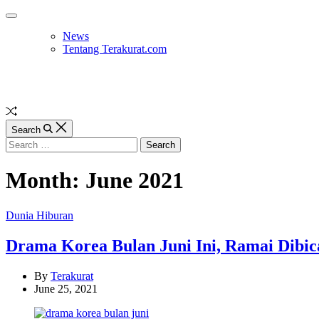
Skip
Off
to
Canvas
News
content
Tentang Terakurat.com
Random
Article
Search
Search
for:
Month:
June 2021
Categories
Dunia Hiburan
Drama Korea Bulan Juni Ini, Ramai Dibic
By
Terakurat
June 25, 2021