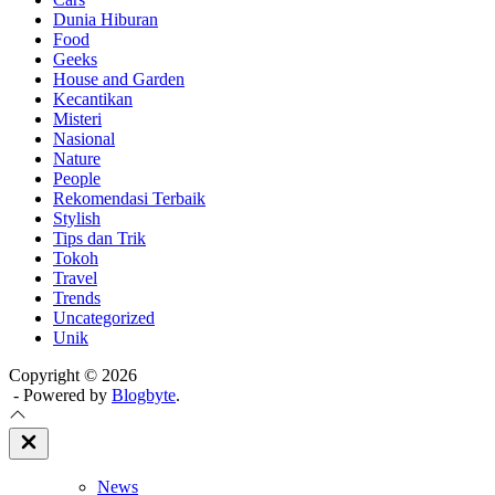
Dunia Hiburan
Food
Geeks
House and Garden
Kecantikan
Misteri
Nasional
Nature
People
Rekomendasi Terbaik
Stylish
Tips dan Trik
Tokoh
Travel
Trends
Uncategorized
Unik
Copyright © 2026
- Powered by
Blogbyte
.
Close
Off
Canvas
News