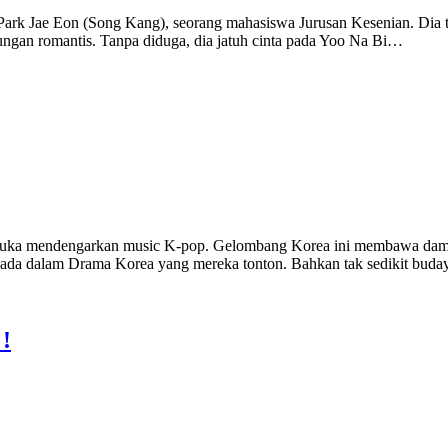
 Park Jae Eon (Song Kang), seorang mahasiswa Jurusan Kesenian. Dia 
bungan romantis. Tanpa diduga, dia jatuh cinta pada Yoo Na Bi…
u suka mendengarkan music K-pop. Gelombang Korea ini membawa damp
ada dalam Drama Korea yang mereka tonton. Bahkan tak sedikit bud
!