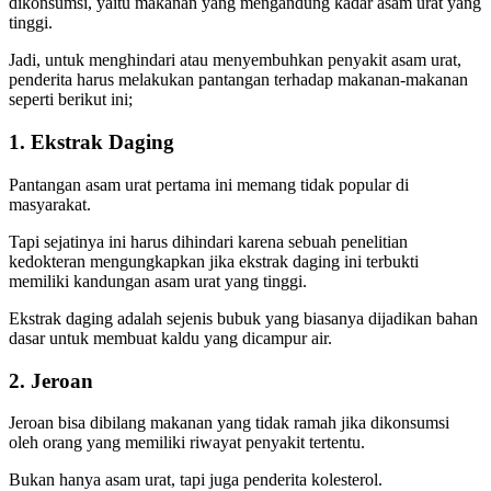
dikonsumsi, yaitu makanan yang mengandung kadar asam urat yang
tinggi.
Jadi, untuk menghindari atau menyembuhkan penyakit asam urat,
penderita harus melakukan pantangan terhadap makanan-makanan
seperti berikut ini;
1. Ekstrak Daging
Pantangan asam urat pertama ini memang tidak popular di
masyarakat.
Tapi sejatinya ini harus dihindari karena sebuah penelitian
kedokteran mengungkapkan jika ekstrak daging ini terbukti
memiliki kandungan asam urat yang tinggi.
Ekstrak daging adalah sejenis bubuk yang biasanya dijadikan bahan
dasar untuk membuat kaldu yang dicampur air.
2. Jeroan
Jeroan bisa dibilang makanan yang tidak ramah jika dikonsumsi
oleh orang yang memiliki riwayat penyakit tertentu.
Bukan hanya asam urat, tapi juga penderita kolesterol.