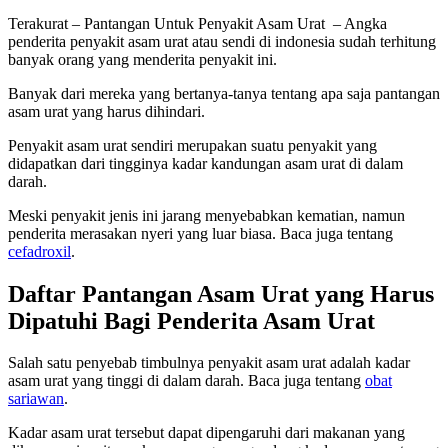
Terakurat – Pantangan Untuk Penyakit Asam Urat – Angka
penderita penyakit asam urat atau sendi di indonesia sudah terhitung
banyak orang yang menderita penyakit ini.
Banyak dari mereka yang bertanya-tanya tentang apa saja pantangan
asam urat yang harus dihindari.
Penyakit asam urat sendiri merupakan suatu penyakit yang
didapatkan dari tingginya kadar kandungan asam urat di dalam
darah.
Meski penyakit jenis ini jarang menyebabkan kematian, namun
penderita merasakan nyeri yang luar biasa. Baca juga tentang
cefadroxil
.
Daftar Pantangan Asam Urat yang Harus
Dipatuhi Bagi Penderita Asam Urat
Salah satu penyebab timbulnya penyakit asam urat adalah kadar
asam urat yang tinggi di dalam darah. Baca juga tentang
obat
sariawan
.
Kadar asam urat tersebut dapat dipengaruhi dari makanan yang